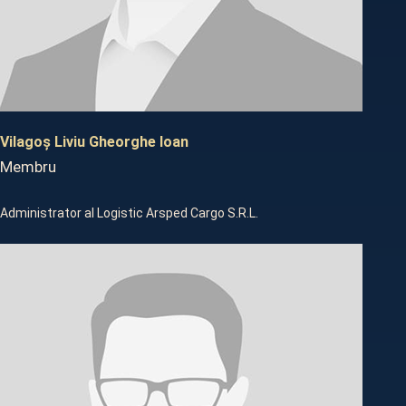
Vilagoș Liviu Gheorghe Ioan
Membru
Administrator al Logistic Arsped Cargo S.R.L.