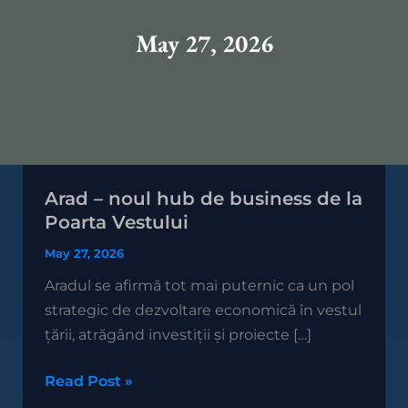
May 27, 2026
Arad – noul hub de business de la
Arad
Poarta Vestului
–
noul
May 27, 2026
hub
Aradul se afirmă tot mai puternic ca un pol
de
strategic de dezvoltare economică în vestul
business
țării, atrăgând investiții și proiecte […]
de
la
Read Post »
Poarta