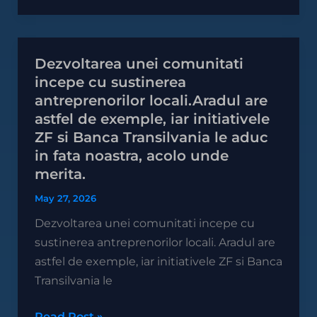
Vestului
Dezvoltarea unei comunitati
Dezvoltarea
incepe cu sustinerea
unei
antreprenorilor locali.Aradul are
comunitati
astfel de exemple, iar initiativele
incepe
ZF si Banca Transilvania le aduc
cu
in fata noastra, acolo unde
sustinerea
merita.
antreprenorilor
locali.Aradul
May 27, 2026
are
Dezvoltarea unei comunitati incepe cu
astfel
sustinerea antreprenorilor locali. Aradul are
de
astfel de exemple, iar initiativele ZF si Banca
exemple,
Transilvania le
iar
initiativele
Read Post »