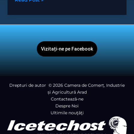
ZF
si
Banca
Transilvania
le
aduc
Vizitați-ne pe Facebook
in
fata
noastra,
acolo
Drepturi de autor
© 2026 Camera de Comerț, Industrie
unde
și Agricultură Arad
merita.
Contactează-ne
Despre Noi
Ultimile nouţăţi