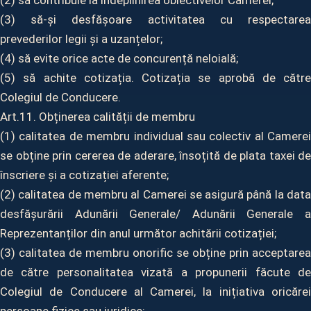
(2) să contribuie la îndeplinirea obiectivelor Camerei;
(3) să-și desfășoare activitatea cu respectarea
prevederilor legii și a uzanțelor;
(4) să evite orice acte de concurență neloială;
(5) să achite cotizația. Cotizația se aprobă de către
Colegiul de Conducere.
Art.11. Obținerea calității de membru
(1) calitatea de membru individual sau colectiv al Camerei
se obține prin cererea de aderare, însoțită de plata taxei de
înscriere și a cotizației aferente;
(2) calitatea de membru al Camerei se asigură până la data
desfășurării Adunării Generale/ Adunării Generale a
Reprezentanților din anul următor achitării cotizației;
(3) calitatea de membru onorific se obține prin acceptarea
de către personalitatea vizată a propunerii făcute de
Colegiul de Conducere al Camerei, la inițiativa oricărei