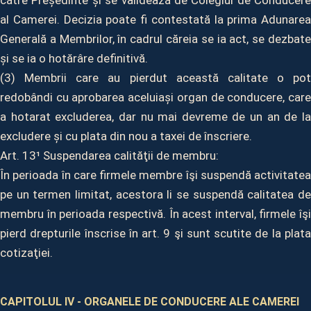
către Președinte și se validează de Colegiul de Conducere
al Camerei. Decizia poate fi contestată la prima Adunarea
Generală a Membrilor, în cadrul căreia se ia act, se dezbate
și se ia o hotărâre definitivă.
(3) Membrii care au pierdut această calitate o pot
redobândi cu aprobarea aceluiași organ de conducere, care
a hotarat excluderea, dar nu mai devreme de un an de la
excludere și cu plata din nou a taxei de înscriere.
Art. 13¹ Suspendarea calităţii de membru:
În perioada în care firmele membre îşi suspendă activitatea
pe un termen limitat, acestora li se suspendă calitatea de
membru în perioada respectivă. În acest interval, firmele îşi
pierd drepturile înscrise în art. 9 şi sunt scutite de la plata
cotizaţiei.
CAPITOLUL IV - ORGANELE DE CONDUCERE ALE CAMEREI