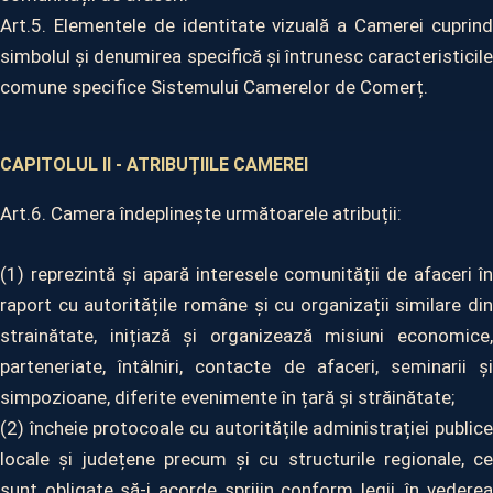
Art.5. Elementele de identitate vizuală a Camerei cuprind
simbolul și denumirea specifică și întrunesc caracteristicile
comune specifice Sistemului Camerelor de Comerț.
CAPITOLUL II - ATRIBUȚIILE CAMEREI
Art.6. Camera îndeplinește următoarele atribuții:
(1) reprezintă și apară interesele comunității de afaceri în
raport cu autoritățile române și cu organizații similare din
strainătate, inițiază și organizează misiuni economice,
parteneriate, întâlniri, contacte de afaceri, seminarii și
simpozioane, diferite evenimente în țară și străinătate;
(2) încheie protocoale cu autoritățile administrației publice
locale și județene precum și cu structurile regionale, ce
sunt obligate să-i acorde sprijin conform legii, în vederea