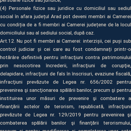
persoane fizice sau juridice;
(4) Personale fizice sau juridice cu domiciliul sau sediul
social în afara județul Arad pot deveni membri ai Camerei
cu condiția de a fi membri ai Camerei județene de la locul
domiciliului sau al sediului social, după caz.
Art.12. Nu pot fi membri ai Camerei: interzișii, cei puși sub
control judiciar și cei care au fost condamnați printr-o
hotărâre definitivă pentru infracţiuni contra patrimoniului
prin nesocotirea încrederii, infracţiuni de corupţie,
delapidare, infracţiuni de fals în înscrisuri, evaziune fiscală,
infracţiuni prevăzute de Legea nr. 656/2002 pentru
prevenirea şi sancţionarea spălării banilor, precum şi pentru
instituirea unor măsuri de prevenire şi combatere a
finanţării actelor de terorism, republicată, infracţiuni
prevăzute de Legea nr. 129/2019 pentru prevenirea şi
combaterea spălării banilor şi finanţării terorismului,