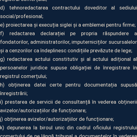
d) tehnoredactarea contractului doveditor al sediului
social/profesional;
e) proiectarea și execuția siglei și a emblemei pentru firme;
f) redactarea declarației pe propria răspundere a
fondatorilor, administratorilor, imputerniciților sucursalelor
și a cenzorilor ca îndeplinesc condițiile prevăzute de lege;
g) redactarea actului constitutiv și al actului adițional al
persoanelor juridice supuse obligației de înregistrare în
registrul comerțului;
h) obținerea datei certe pentru documentația supusă
înregistrării;
i) prestarea de servicii de consultanță în vederea obținerii
avizelor/autorizațiilor de funcționare;
j) obținerea avizelor/autorizațiilor de funcționare;
k) depunerea la biroul unic din cadrul oficiului registrului
comerțului de pe lângă tribunal a documentelor în vederea