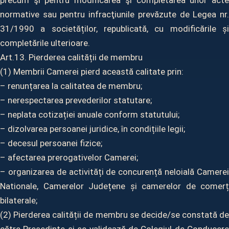
precum şi pentru modificarea şi completarea unor acte
normative sau pentru infracţiunile prevăzute de Legea nr.
31/1990 a societăților, republicată, cu modificările și
completările ulterioare.
Art.13. Pierderea calității de membru
(1) Membrii Camerei pierd această calitate prin:
– renunțarea la calitatea de membru;
– nerespectarea prevederilor statutare;
– neplata cotizației anuale conform statutului;
– dizolvarea persoanei juridice, în condițiile legii;
– decesul persoanei fizice;
– afectarea prerogativelor Camerei;
– organizarea de activități de concurență neloială Camerei
Nationale, Camerelor Județene și camerelor de comerț
bilaterale;
(2) Pierderea calității de membru se decide/se constată de