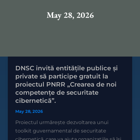
May 28, 2026
DNSC invită entitățile publice și
DNSC
private să participe gratuit la
invită
proiectul PNRR „Crearea de noi
entitățile
competențe de securitate
publice
cibernetică”.
și
private
May 28, 2026
să
Proiectul urmărește dezvoltarea unui
participe
toolkit guvernamental de securitate
gratuit
cibernetică, care va ajuta organizațiile să își