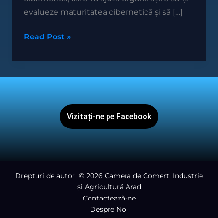
la
evalueze maturitatea cibernetică și să […]
proiectul
PNRR
Read Post »
„Crearea
de
noi
competențe
de
securitate
Vizitați-ne pe Facebook
cibernetică”.
Drepturi de autor
© 2026 Camera de Comerț, Industrie
și Agricultură Arad
Contactează-ne
Despre Noi